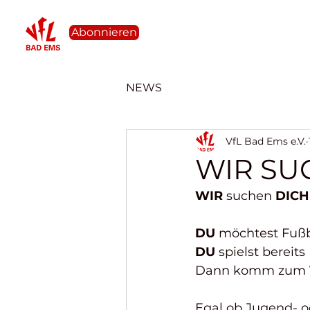
Abonnieren
Even
NEWS
VfL Bad Ems e.V.
WIR SU
WIR
 suchen 
DICH
DU
 möchtest Fußba
DU
 spielst bereit
Dann komm zum 
Egal ob Jugend- o