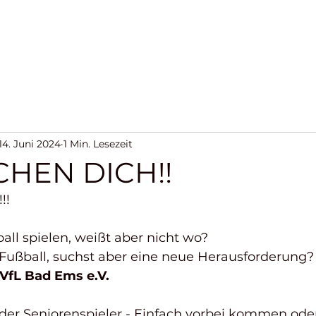
ts
News Blog
Mannschaften
Trainingszeiten
14. Juni 2024
1 Min. Lesezeit
CHEN DICH!!
!!! 
ll spielen, weißt aber nicht wo? 
s Fußball, suchst aber eine neue Herausforderung?
VfL Bad Ems e.V.
der Seniorenspieler - Einfach vorbei kommen oder