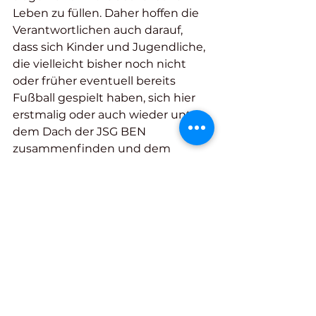
Leben zu füllen. Daher hoffen die 
Verantwortlichen auch darauf, 
dass sich Kinder und Jugendliche, 
die vielleicht bisher noch nicht 
oder früher eventuell bereits 
Fußball gespielt haben, sich hier 
erstmalig oder auch wieder unter 
dem Dach der JSG BEN 
zusammenfinden und dem 
Ganzen eine Chance geben und 
eine neue Tradition des Fußballs 
an der unteren Lahn begründen. 
Die Planungen sind in vollem 
Gange. 
Hast auch Du Lust und möchtest 
hier dabei sein, dann melde dich 
bei uns.
Info@vfl-bad-ems.de
 oder 
TuS-