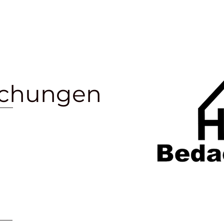
ts
News Blog
Mannschaften
Trainingszeiten
achungen