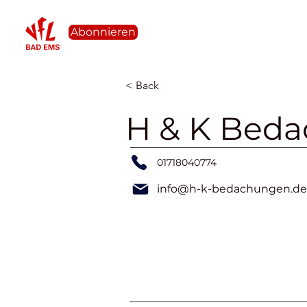
Abonnieren
Even
< Back
H & K Bed
01718040774
info@h-k-bedachungen.de