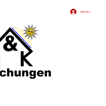
Anmelden
Formulare
VfL
MEHR