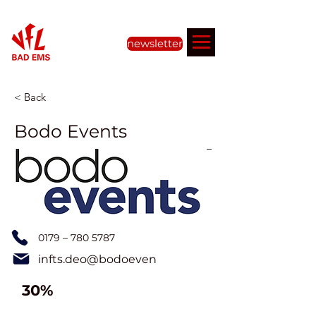
newsletter
< Back
Bodo Events
0179 –
780 5787
infts.deo@bodoeven
30%