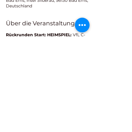
Bad Ems, Insel Silberau, 56130 Bad Ems,
Deutschland
Über die Veranstaltung
Rückrunden Start: HEIMSPIEL: 
VfL C- 
JUNIOREN Bad Ems  
VS: SV 
Rheinbreitbach
Diese Veranstaltung teilen
KONTAKT
IMPRESSUM