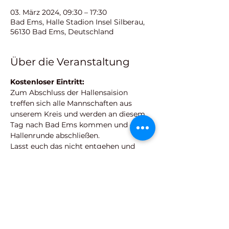
03. März 2024, 09:30 – 17:30
Bad Ems, Halle Stadion Insel Silberau,
56130 Bad Ems, Deutschland
Über die Veranstaltung
Kostenloser Eintritt: 
Zum Abschluss der Hallensaision 
treffen sich alle Mannschaften aus 
unserem Kreis und werden an diesem 
Tag nach Bad Ems kommen und die 
Hallenrunde abschließen. 
Lasst euch das nicht entgehen und 
feuert unsere VfL- Kinder mit guter 
Laune an.
Für Snacks und Getränke wird gesorgt. 
Wir freuen uns auf euer Kommen
Euer VfL Bad Ems 