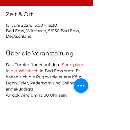
Zeit & Ort
15. Juni 2024, 13:00 – 15:30
Bad Ems, Wiesbach, 56130 Bad Ems,
Deutschland
Über die Veranstaltung
Das Turnier findet auf dem 
Sportplatz 
in der Wiesbach
 in Bad Ems statt. Es 
haben sich die Rugbyspieler aus Köln, 
Bonn, Trier, Paderborn und Solingen 
angekündigt!
Ankick wird um 13:00 Uhr sein, 
Turnierende ca. 15:30 Uhr, danach 
gemeinsames Feiern in der 3. Halbzeit.
Für das leibliche Wohl ist gesorgt.
Wir würden uns freuen, euch und eure 
Familien und Freunde als unsere Gäste 