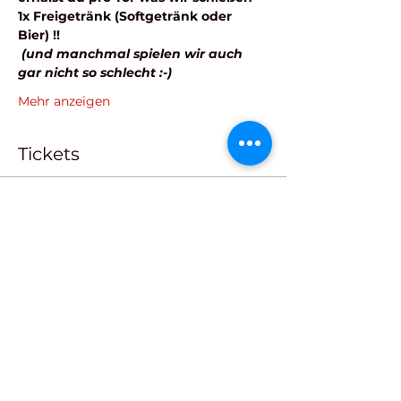
1x Freigetränk (Softgetränk oder 
Bier) !! 
(und manchmal spielen wir auch 
gar nicht so schlecht :-)
Mehr anzeigen
Tickets
Verkauf beendet
Tickettyp
Kleines FAN-TICKET
Mehr Infos
Preis
Wunschpreis
+Ticket-Servicegebühr