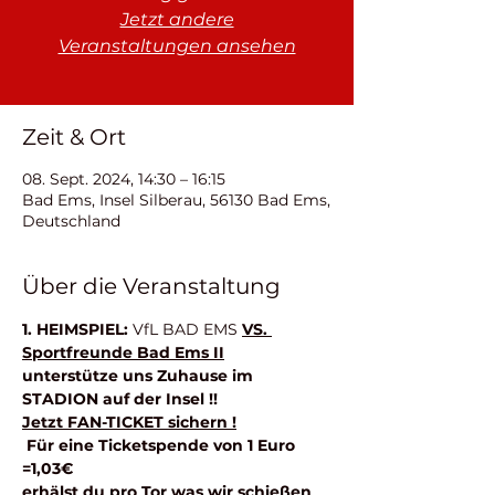
Jetzt andere
Veranstaltungen ansehen
Zeit & Ort
08. Sept. 2024, 14:30 – 16:15
Bad Ems, Insel Silberau, 56130 Bad Ems,
Deutschland
Über die Veranstaltung
1. HEIMSPIEL: 
VfL BAD EMS 
VS. 
Sportfreunde Bad Ems II
unterstütze uns Zuhause im 
STADION auf der Insel !! 
Jetzt FAN-TICKET sichern !
 Für eine Ticketspende von 1 Euro 
=1,03€ 
erhälst du pro Tor was wir schießen 