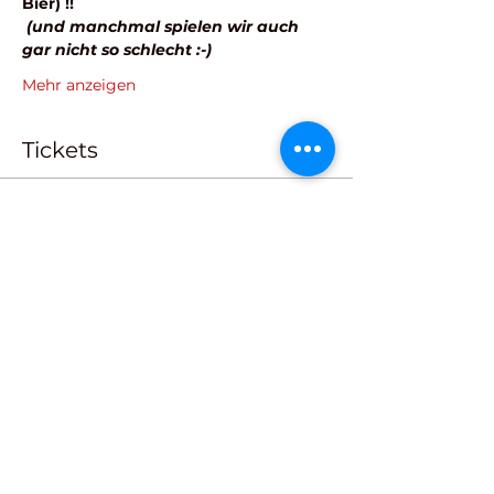
Bier) !! 
(und manchmal spielen wir auch 
gar nicht so schlecht :-)
Mehr anzeigen
Tickets
Verkauf beendet
Tickettyp
Kleines FAN-TICKET
Mehr Infos
Preis
Wunschpreis
+Ticket-Servicegebühr